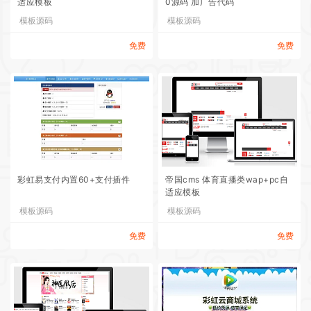
适应模板
0源码 加广告代码
模板源码
模板源码
免费
免费
彩虹易支付内置60+支付插件
帝国cms 体育直播类wap+pc自
适应模板
模板源码
模板源码
免费
免费