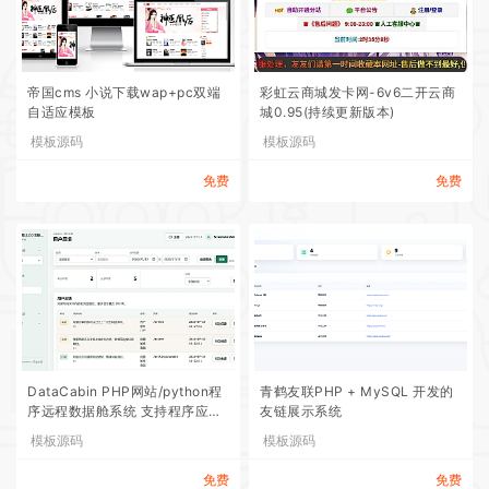
帝国cms 小说下载wap+pc双端
彩虹云商城发卡网-6v6二开云商
自适应模板
城0.95(持续更新版本)
模板源码
模板源码
免费
免费
DataCabin PHP网站/python程
青鹤友联PHP + MySQL 开发的
序远程数据舱系统 支持程序应用
友链展示系统
远程统计公告和更新推送
模板源码
模板源码
免费
免费