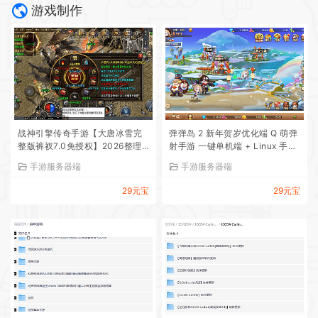
游戏制作
战神引擎传奇手游【大唐冰雪完
弹弹岛 2 新年贺岁优化端 Q 萌弹
整版裤衩7.0免授权】2026整理
射手游 一键单机端 + Linux 手工
特色服务端+寒冬之城+万象古城
端 + GM 后台 + 安卓 iOS 双端带
手游服务器端
手游服务器端
+天威大陆+大唐盛世【站长亲
教程
测】
29元宝
29元宝