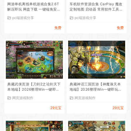
网游单机离线单机游戏合集2.6T
车机软件资源合集 CarPlay 魔改
解压即玩 网盘下载 一键端免安装
定制地图 启动器 常用软件工具合
免配置
集等等
pc端游戏分享
pc端游戏分享
免费
免费
典藏武侠页游【刀剑2之论剑天下
典藏神话三国页游【神魔诛天本
本地端】2026整理Win一键即玩
地端】2026整理Win一键即玩服
服务端+客户端+GM工具+教程
务端+客户端+教程【站长亲测】
网页游戏制作
网页游戏制作
【站长亲测】
29元宝
29元宝