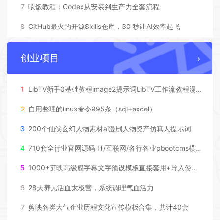
7
喂饭教程：Codex从安装到生产力全套流程
8
GitHub最火的开源Skills仓库，30 秒让AI效率起飞
创业项目
1
LibTV新手0基础教程image2提示词LibTV工作流教程漫剧电商全流程
2
自用整理的linux命令995条（sql+excel）
3
200个仙侠玄幻人物素材ai漫剧人物资产仿真人提示词
4
710套全行业官网源码 IT/互联网/各行各业pbootcms模板源码
5
1000+剪映高级感字幕文字预设模板直接套用+导入使用教程
6
28天养元活血太极营，系统调理气血活力
7
剪映各类大气企业历程文化宣传模板合集，共计40套