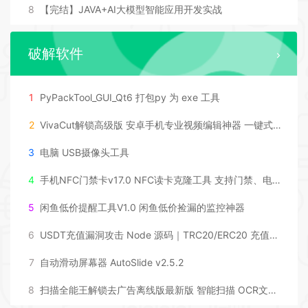
8
【完结】JAVA+AI大模型智能应用开发实战
破解软件
1
PyPackTool_GUI_Qt6 打包py 为 exe 工具
2
VivaCut解锁高级版 安卓手机专业视频编辑神器 一键式AI加持
3
电脑 USB摄像头工具
4
手机NFC门禁卡v17.0 NFC读卡克隆工具 支持门禁、电梯、公交等
5
闲鱼低价提醒工具V1.0 闲鱼低价捡漏的监控神器
6
USDT充值漏洞攻击 Node 源码｜TRC20/ERC20 充值漏洞利用脚本全套源码
7
自动滑动屏幕器 AutoSlide v2.5.2
8
扫描全能王解锁去广告离线版最新版 智能扫描 OCR文字识别 全面的手机办公工具