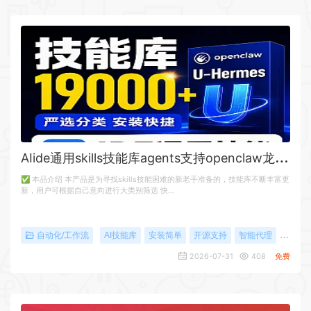
A
Iide通用skills技能库agents支持openclaw龙虾Hermes主流工具安装简单
✅ 本品介绍 本产品是为寻找skills技能困难的新老手准备的，技能库不断丰富更
新，用户可根据自己意向进行大类别筛选 快…
自动化/工作流
AI技能库
安装简单
开源支持
智能代理
通用工
2026-07-31
408
免费