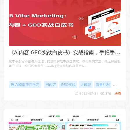
《
AI内容 GEO实战白皮书》实战指南，手把手教你用AI内容+GEO抢占大模型流量红利
这本手册它不是讲大道理，而是把实战中踩过的坑、试出来的方法，毫无保留地
摊开了讲。全书四大章节，从AI趋势洞察到内容量产S…
AI模型应用学习
AI内容
GEO实战
大模型
流量红利
白皮书
2026-07-31
379
免费