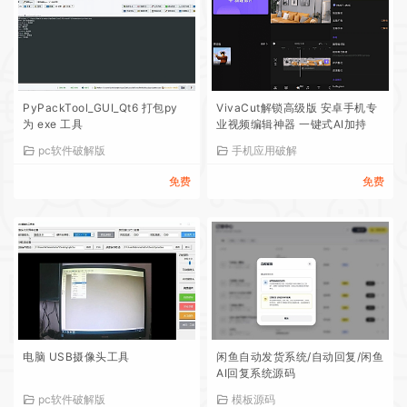
PyPackTool_GUI_Qt6 打包py
VivaCut解锁高级版 安卓手机专
为 exe 工具
业视频编辑神器 一键式AI加持
pc软件破解版
手机应用破解
免费
免费
电脑 USB摄像头工具
闲鱼自动发货系统/自动回复/闲鱼
AI回复系统源码
pc软件破解版
模板源码