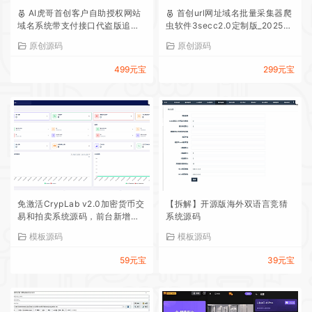
AI虎哥首创客户自助授权网站
首创url网址域名批量采集器爬
域名系统带支付接口代盗版追踪
虫软件3secc2.0定制版_20250
功能开源版10.16更新版
302_155114
原创源码
原创源码
499元宝
299元宝
免激活CrypLab v2.0加密货币交
【拆解】开源版海外双语言竞猜
易和拍卖系统源码，前台新增中
系统源码
文后台全部汉化
模板源码
模板源码
59元宝
39元宝