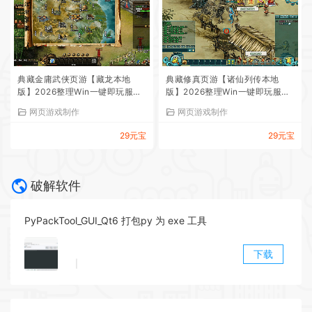
典藏金庸武侠页游【藏龙本地
典藏修真页游【诸仙列传本地
版】2026整理Win一键即玩服务
版】2026整理Win一键即玩服务
端+客户端+GM工具+教程【站长
端+客户端+GM工具+教程【站长
网页游戏制作
网页游戏制作
亲测】
亲测】
29元宝
29元宝
破解软件
PyPackTool_GUI_Qt6 打包py 为 exe 工具
下载
|