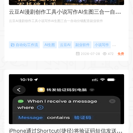
云
豆AI漫剧创作工具小说写作AI生图三合一自动分镜配音副业软件
云豆AI漫剧创作工具小说写作AI生图三合一自动分镜配音副业软件
自动化/工作流
AI生图
云豆AI
副业软件
小说写作
漫剧创作
2026-07-28
472
免费
i
Phone通过Shortcut(捷径)将验证码短信发送到Windows/macOS电脑