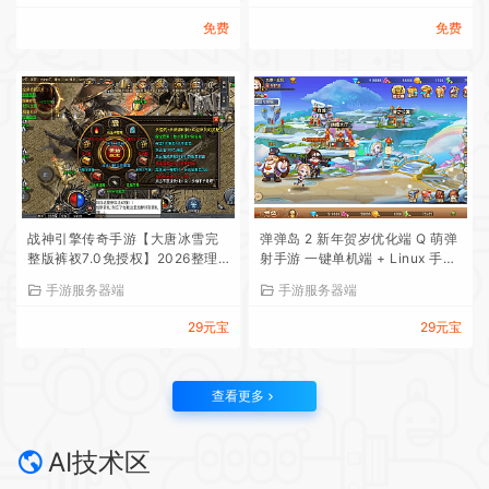
免费
免费
战神引擎传奇手游【大唐冰雪完
弹弹岛 2 新年贺岁优化端 Q 萌弹
整版裤衩7.0免授权】2026整理
射手游 一键单机端 + Linux 手工
特色服务端+寒冬之城+万象古城
端 + GM 后台 + 安卓 iOS 双端带
手游服务器端
手游服务器端
+天威大陆+大唐盛世【站长亲
教程
测】
29元宝
29元宝
查看更多
AI技术区