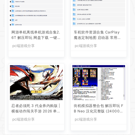
网游单机离线单机游戏合集2.
车机软件资源合集 CarPlay
6T 解压即玩 网盘下载 一键端
魔改定制地图 启动器 常用软
免安装免配置
件工具合集等等
pc端游戏分享
pc端游戏分享
忍者必须死 3 代金券内购版 |
街机模拟器整合包 解压即玩 F
横板动作闯关手游 2026 单机
B Neo 汉化完整版 (24000
一键镜像端 Linux 服务端带 C
+游戏)支持手柄摇杆多人游戏
pc端游戏分享
pc端游戏分享
DK 后台