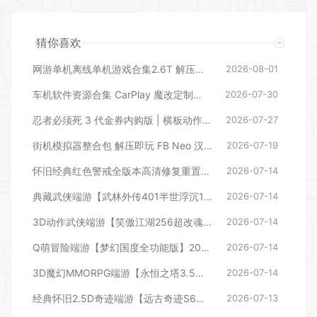
猜你喜欢
网游单机离线单机游戏合集2.6T 解压即玩 网盘下载 一键端免安装免配置
2026-08-01
车机软件资源合集 CarPlay 魔改定制地图 启动器 常用软件工具合集等等
2026-07-30
忍者必须死 3 代金券内购版 | 横板动作闯关手游 2026 单机一键镜像端 Linux 服务端带 CDK 后台
2026-07-27
街机模拟器整合包 解压即玩 FB Neo 汉化完整版 (24000+游戏)支持手柄摇杆多人游戏
2026-07-19
怀旧经典红色警戒全版本高清修复重置版单机联机地图mod修改器全集合
2026-07-14
典藏武侠端游【武林外传401半世浮沉100级小天位版】2025最新整理单机一键即玩镜像端+Linux手工服务端+网页注册+GM工具+PC客户端+详细搭建教程【站长亲测】
2026-07-14
3D动作武侠端游【笑傲江湖256超改魂帝版】2025最新整理单机一键即玩镜像端+Linux手工服务端+网页注册+GM工具+GM命令+PC客户端+教程【站长亲测】
2026-07-14
Q萌冒险端游【梦幻国度全功能版】2025最新整理WIN系服务端+PC客户端+网页注册+GM工具+GM命令+教程【站长亲测】
2026-07-14
3D魔幻MMORPG端游【永恒之塔3.5精修版】2025最新整理Win一键服务端+GM指令+PC客户端+教程【站长亲测】
2026-07-14
经典怀旧2.5D奇迹端游【远古奇迹S6魔改版】2025整理Win一键即玩服务端+网页注册+GM工具+PC客户端+教程【站长亲测】
2026-07-13