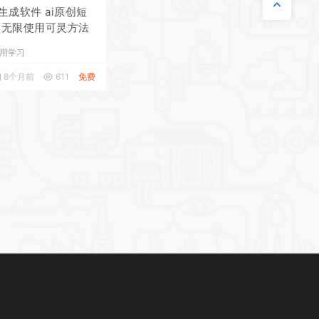
生成软件 ai原创短
 无限使用可灵方法
应用学习
8个月前
611
免费