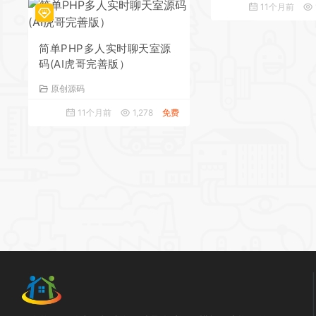
11个月前
简单PHP多人实时聊天室源
码(AI虎哥完善版）
原创源码
11个月前
1,278
免费