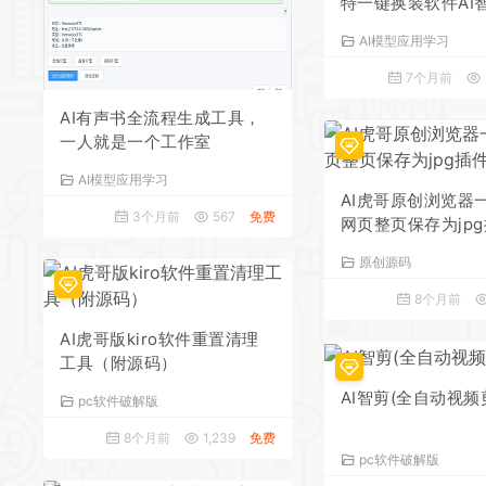
特一键换装软件AI
自动换装
AI模型应用学习
7个月前
AI有声书全流程生成工具，
一人就是一个工作室
AI模型应用学习
AI虎哥原创浏览器
3个月前
567
免费
网页整页保存为jp
版
原创源码
8个月前
AI虎哥版kiro软件重置清理
工具（附源码）
AI智剪(全自动视频
pc软件破解版
8个月前
1,239
免费
pc软件破解版