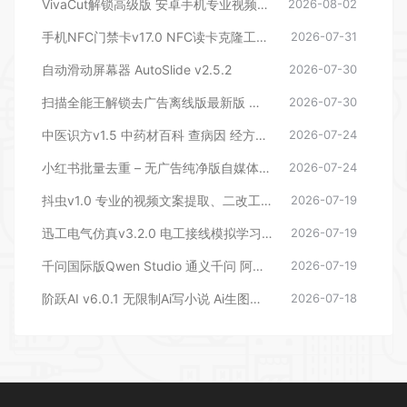
VivaCut解锁高级版 安卓手机专业视频编辑神器 一键式AI加持
2026-08-02
手机NFC门禁卡v17.0 NFC读卡克隆工具 支持门禁、电梯、公交等
2026-07-31
自动滑动屏幕器 AutoSlide v2.5.2
2026-07-30
扫描全能王解锁去广告离线版最新版 智能扫描 OCR文字识别 全面的手机办公工具
2026-07-30
中医识方v1.5 中药材百科 查病因 经方查询
2026-07-24
小红书批量去重 – 无广告纯净版自媒体人专属改图改文神器
2026-07-24
抖虫v1.0 专业的视频文案提取、二改工具
2026-07-19
迅工电气仿真v3.2.0 电工接线模拟学习 电路仿真训练工具
2026-07-19
千问国际版Qwen Studio 通义千问 阿里多模型AI文生图文生视频创作安卓AI工具
2026-07-19
阶跃AI v6.0.1 无限制Ai写小说 Ai生图等功能
2026-07-18