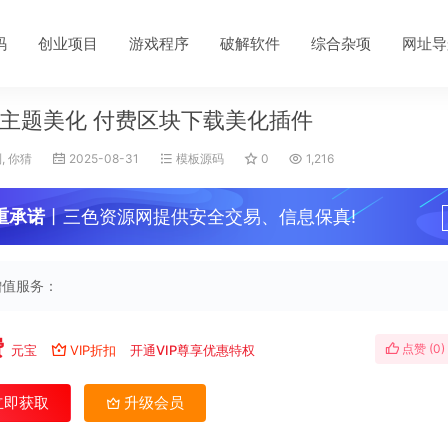
码
创业项目
游戏程序
破解软件
综合杂项
网址导
主题美化 付费区块下载美化插件
, 你猜
2025-08-31
模板源码
0
1,216
重承诺
丨三色资源网提供安全交易、信息保真!
增值服务：
费
点赞 (
0
)
元宝
VIP折扣
开通VIP尊享优惠特权
立即获取
升级会员