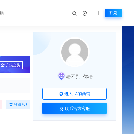
航
登录
升级会员
猜不到, 你猜
进入TA的商铺
收藏 (0)
联系官方客服