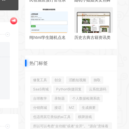
统源码 支持 WIFI 连
源码 v6.0版本
接 / 吐槽 / 周边信息
功能
纯html学生随机点名
历史古典古籍资讯类
系统源码
PbootCMS模板（支
持手机端和宽屏）
热门标签
修复工具
创业
滔酷短视频
抽取
SaaS商城
Python快捷回复
云系统源码
台球教学
录制器
个人数据检测系统
分销商城
接话
MZ
生成摘要
也适用其它类似的ai工具
棋牌游戏
所以可以考虑“全功能”或者“全开”。 “源自”意味着