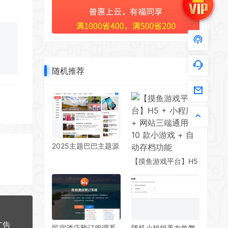
随机推荐
2025主题巴巴主题源
码 合辑打包下载+主
【摸鱼游戏平台】H5
题巴巴SEO插件 |
+ 小程序 + 网站三端
WordPress主题模版
通用，10 款小游戏 +
自动存档功能
广告
民宿酒店预订管理系
随机小姐姐美女热舞