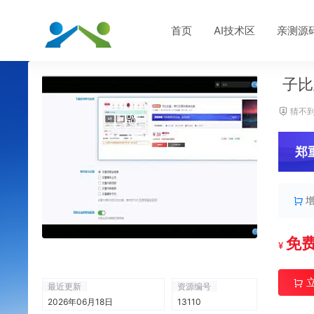
首页
AI技术区
亲测源
子比
猜不到
郑
免
¥
最近更新
资源编号
2026年06月18日
13110