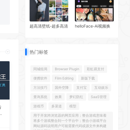
等等)带教程
超高清壁纸-超多高清
helloFace-Ai视频换
壁纸头像下载
脸无限次解锁会员
热门标签
同城组局
Browser Plugin
彩虹易支付
便携软件
Film Editing
新版下载
方法技巧
国外空降
支付宝
互动娱乐
查询系统
效果
梦幻防红
SaaS管理
游戏币
多渠道
模型
告
描
用于开发跨浏览器的网页应用；整合游戏意味着
手
将多个游戏整合到一个平台中；整合小游戏平台
网站源码说明用户可能需要代码或源文件来构建