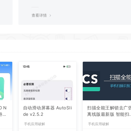
资源
查看详情
0 N
自动滑动屏幕器 AutoSli
扫描全能王解锁去广
持门
de v2.5.2
离线版最新版 智能扫
OCR文字识别 全面的
手机应用破解
手机应用破解
机办公工具