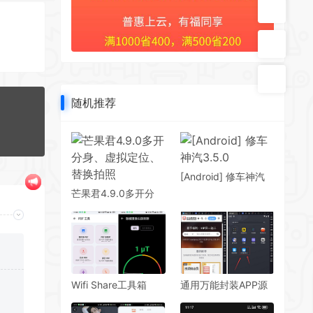
随机推荐
[Android] 修车神汽
3.5.0
芒果君4.9.0多开分
身、虚拟定位、替换
拍照
Wifi Share工具箱
通用万能封装APP源
v5.16.4 解锁版 42合
码(可以封装任意网
一，安全、网络、等
站,H5游戏,盒子,手游