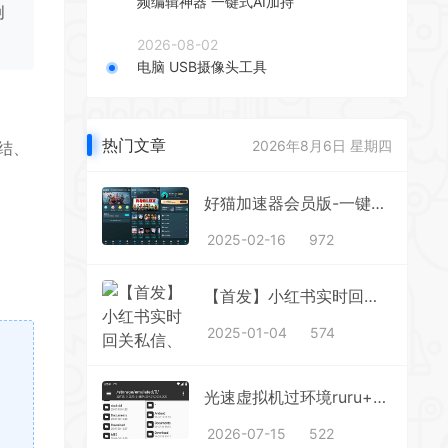
频编辑神器 一键式AI加持
创
2026-08-02
电脑 USB摄像头工具
热门文章
2026年8月6日 星期四
结、
好猫加速器会员版-一键加速随意使用
2025-02-16
972
【首发】小红书实时回关私信、秒触达不放过一个流量
2025-01-04
574
光速虚拟机过环境ruru+虚拟定位+ROOT+magisk面具和优化 多开一台手机系统
2026-07-15
522