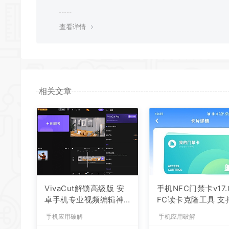
行补充修正 感谢大家的配合 让我们共同努力 打造良好的
分享平台
查看详情
相关文章
VivaCut解锁高级版 安
手机NFC门禁卡v17.
卓手机专业视频编辑神
FC读卡克隆工具 支
器 一键式AI加持
禁、电梯、公交等
手机应用破解
手机应用破解