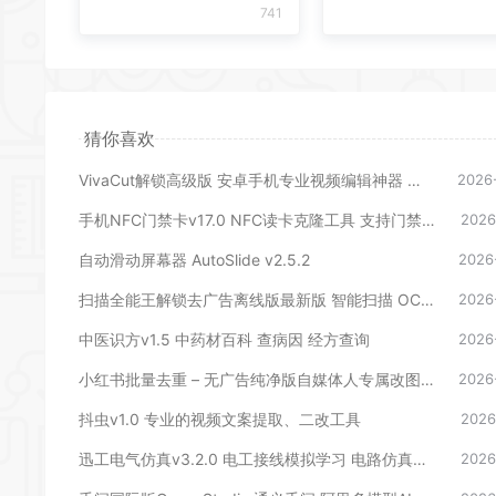
741
猜你喜欢
VivaCut解锁高级版 安卓手机专业视频编辑神器 一键式AI加持
2026
手机NFC门禁卡v17.0 NFC读卡克隆工具 支持门禁、电梯、公交等
2026
自动滑动屏幕器 AutoSlide v2.5.2
2026
扫描全能王解锁去广告离线版最新版 智能扫描 OCR文字识别 全面的手机办公工具
2026
中医识方v1.5 中药材百科 查病因 经方查询
2026
小红书批量去重 – 无广告纯净版自媒体人专属改图改文神器
2026
抖虫v1.0 专业的视频文案提取、二改工具
2026
迅工电气仿真v3.2.0 电工接线模拟学习 电路仿真训练工具
2026