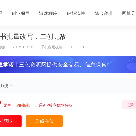
码
创业项目
游戏程序
破解软件
综合杂项
网址导
书批量改写，二创无敌
你猜
2025-09-01
手机应用破解
0
720
重承诺
丨三色资源网提供安全交易、信息保真!
值服务：
费
点赞 (
元宝
VIP折扣
开通VIP尊享优惠特权
即获取
升级会员