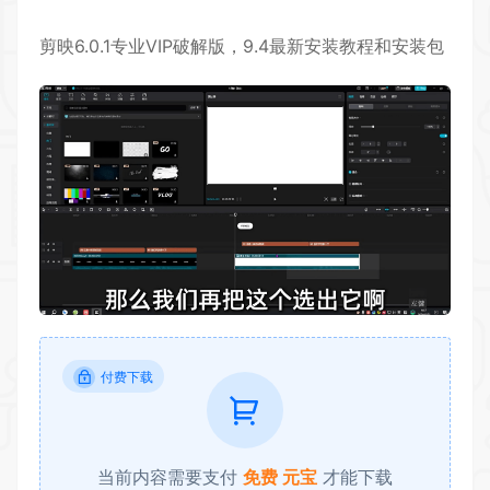
剪映
6.0.1专业VIP
破解版
，9.4最新安装教程和
安装包
付费下载
当前内容需要支付
免费 元宝
才能下载