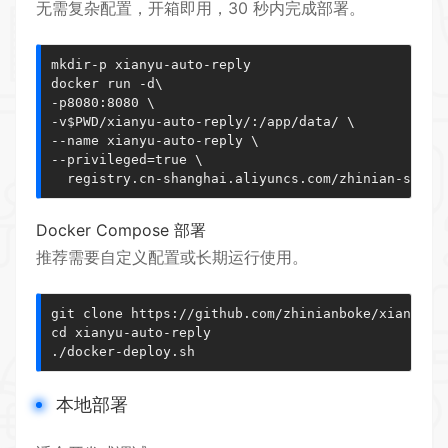
无需复杂配置，开箱即用，30 秒内完成部署。
mkdir-p xianyu-auto-reply

-
p8080
:
8080
 \
-
v
$PWD
/
xianyu
-
auto
-
reply
/
:
/
app
/
data
/
 \
-
-
name xianyu
-
auto
-
reply \
-
-
privileged
=
true
 \
  registry.cn-shanghai.aliyuncs.com/zhinian-softw
Docker Compose 部署
推荐需要自定义配置或长期运行使用。
git clone https://github.com/zhinianboke/xianyu-au
cd xianyu-auto-reply

./docker-deploy.sh
本地部署