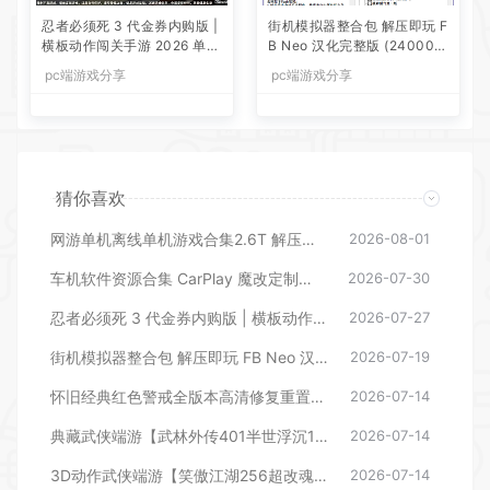
忍者必须死 3 代金券内购版 |
街机模拟器整合包 解压即玩 F
横板动作闯关手游 2026 单机
B Neo 汉化完整版 (24000
一键镜像端 Linux 服务端带 C
+游戏)支持手柄摇杆多人游戏
pc端游戏分享
pc端游戏分享
DK 后台
猜你喜欢
网游单机离线单机游戏合集2.6T 解压即玩 网盘下载 一键端免安装免配置
2026-08-01
车机软件资源合集 CarPlay 魔改定制地图 启动器 常用软件工具合集等等
2026-07-30
忍者必须死 3 代金券内购版 | 横板动作闯关手游 2026 单机一键镜像端 Linux 服务端带 CDK 后台
2026-07-27
街机模拟器整合包 解压即玩 FB Neo 汉化完整版 (24000+游戏)支持手柄摇杆多人游戏
2026-07-19
怀旧经典红色警戒全版本高清修复重置版单机联机地图mod修改器全集合
2026-07-14
典藏武侠端游【武林外传401半世浮沉100级小天位版】2025最新整理单机一键即玩镜像端+Linux手工服务端+网页注册+GM工具+PC客户端+详细搭建教程【站长亲测】
2026-07-14
3D动作武侠端游【笑傲江湖256超改魂帝版】2025最新整理单机一键即玩镜像端+Linux手工服务端+网页注册+GM工具+GM命令+PC客户端+教程【站长亲测】
2026-07-14