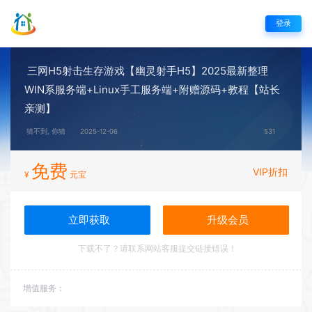
登录
三网H5射击生存游戏【幽灵射手H5】2025最新整理
WIN系服务端+Linux手工服务端+附赠源码+教程【站长
亲测】
猜不到, 你猜
2025-12-06
531
免费
VIP折扣
¥
元宝
立即获取
升级会员
下载不了？请联系网站客服提交链接错误！
增值服务：