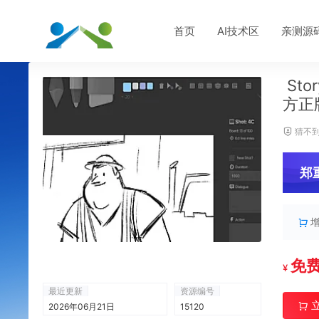
首页
AI技术区
亲测源
Sto
方正
猜不到
郑
免
¥
最近更新
资源编号
2026年06月21日
15120