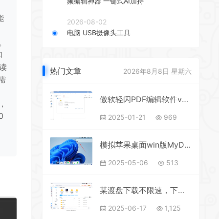
频编辑神器 一键式AI加持
能
2026-08-02
电脑 USB摄像头工具
。
和
读
热门文章
2026年8月8日 星期六
需
傲软轻闪PDF编辑软件v2.15.6.7
，
0
2025-01-21
969
模拟苹果桌面win版MyDockFinderv1.10
2025-05-06
513
某渡盘下载不限速，下载解压直接用，无需安装
2025-06-17
1,125