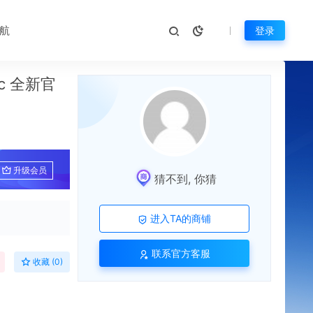
航
登录
ac 全新官
升级会员
猜不到, 你猜
进入TA的商铺
联系官方客服
收藏 (0)