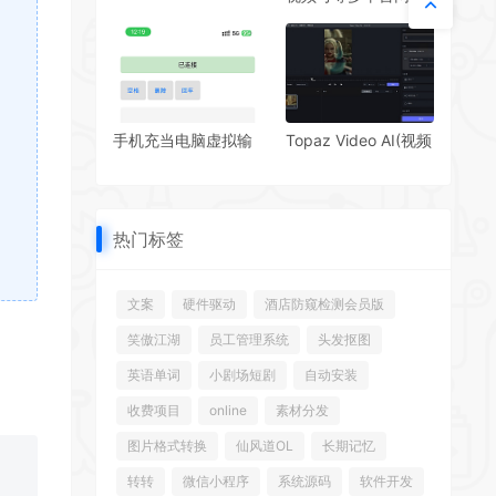
资源嗅探下载器res-
码）
downloader V3.13
手机充当电脑虚拟输
Topaz Video AI(视频
入设备的软件
修复软件)v6.2.1免激
活绿色破解版
热门标签
文案
硬件驱动
酒店防窥检测会员版
笑傲江湖
员工管理系统
头发抠图
英语单词
小剧场短剧
自动安装
收费项目
online
素材分发
图片格式转换
仙风道OL
长期记忆
转转
微信小程序
系统源码
软件开发