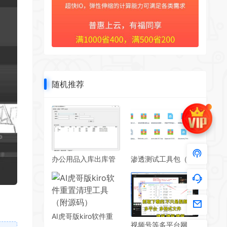
随机推荐
办公用品入库出库管
渗透测试工具包（安
理系统
全测试使用 一定要虚
拟机里防止有后门木
马）
AI虎哥版kiro软件重
视频号等多平台网络
置清理工具（附源