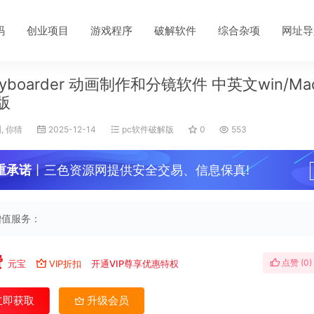
码
创业项目
游戏程序
破解软件
综合杂项
网址导
ryboarder 动画制作和分镜软件 中英文win/M
版
, 你猜
2025-12-14
pc软件破解版
0
553
重承诺
丨三色资源网提供安全交易、信息保真!
增值服务：
费
点赞 (
0
)
元宝
VIP折扣
开通VIP尊享优惠特权
立即获取
升级会员