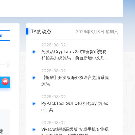
TA的动态
2026年8月8日 星期六
询
2026-08-02
免激活CrypLab v2.0加密货币交易
和拍卖系统源码，前台新增中文后台
全部汉化
2026-08-02
【拆解】开源版海外双语言竞猜系统
源码
2026-08-02
PyPackTool_GUI_Qt6 打包py 为 ex
e 工具
2026-08-02
VivaCut解锁高级版 安卓手机专业视
键