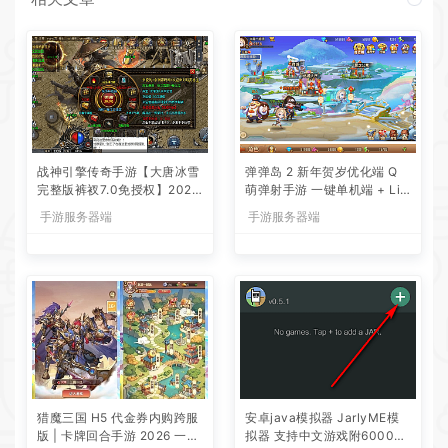
战神引擎传奇手游【大唐冰雪
弹弹岛 2 新年贺岁优化端 Q
完整版裤衩7.0免授权】2026
萌弹射手游 一键单机端 + Lin
整理特色服务端+寒冬之城
ux 手工端 + GM 后台 + 安卓
手游服务器端
手游服务器端
+万象古城+天威大陆+大唐盛
iOS 双端带教程
世【站长亲测】
猎魔三国 H5 代金券内购跨服
安卓java模拟器 JarlyME模
版 | 卡牌回合手游 2026 一键
拟器 支持中文游戏附6000个j