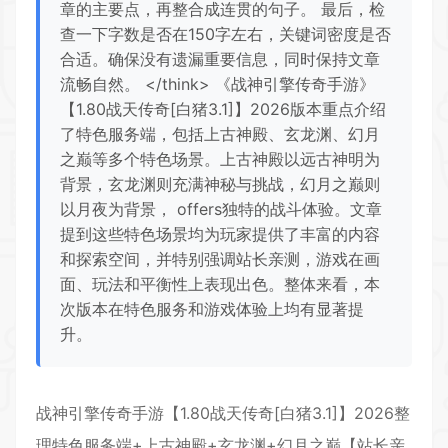
章的主要点，再整合成连贯的句子。 最后，检
查一下字数是否在150字左右，关键词密度是否
合适。确保没有遗漏重要信息，同时保持文章
流畅自然。 </think> 《战神引擎传奇手游》
【1.80战天传奇[白猪3.1]】2026版本重点介绍
了特色服务端，包括上古神殿、玄龙渊、幻月
之巅等多个特色场景。上古神殿以远古神明为
背景，玄龙渊则充满神秘与挑战，幻月之巅则
以月夜为背景， offers独特的战斗体验。文章
提到这些特色场景均为玩家提供了丰富的内容
和探索空间，并特别强调站长亲测，游戏在画
面、玩法和平衡性上表现出色。整体来看，本
次版本在特色服务和游戏体验上均有显著提
升。
战神引擎传奇手游【1.80
战天
传奇[白猪3.1]】2026整
理
特色服务
端+上古神殿+玄龙渊+幻月之巅【站长亲