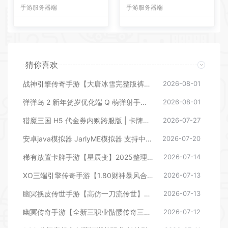
镜像端 Linux 服务端带 GM
ava游戏
手游服务器端
手游服务器端
后台
猜你喜欢
战神引擎传奇手游【大唐冰雪完整版裤衩7.0免授权】2026整理特色服务端+寒冬之城+万象古城+天威大陆+大唐盛世【站长亲测】
2026-08-01
弹弹岛 2 新年贺岁优化端 Q 萌弹射手游 一键单机端 + Linux 手工端 + GM 后台 + 安卓 iOS 双端带教程
2026-08-01
猎魔三国 H5 代金券内购跨服版 | 卡牌回合手游 2026 一键镜像端 Linux 服务端带 GM 后台
2026-07-27
安卓java模拟器 JarlyME模拟器 支持中文游戏附6000个java游戏
2026-07-20
稀有放置卡牌手游【星辰变】2025整理单机一键即玩镜像服务端（赠Linux本地学习手工端+GM物品后台+教程）【站长亲测】
2026-07-14
XO三端引擎传奇手游【1.80财神暴风合击】2025整理复古服务端+幻魔天宫+焚天绝地+太初古矿【站长亲测】
2026-07-13
幽冥换皮传世手游【高仿一刀流传世】2025最新整理WIN系特色服务端+GM后台+教程【站长亲测】
2026-07-13
幽冥传奇手游【全新三职业骷髅传奇三大陆】2025最新整理WIN一键即玩服务端+三大陆+运营后台+GM后台【站长亲测】
2026-07-12