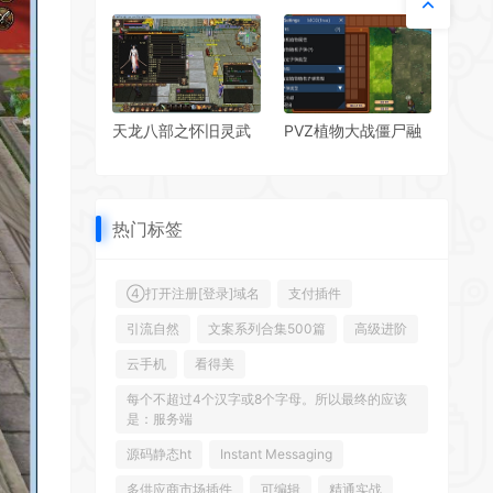
Win系服务端+彩虹登
敌必战迷失六大陆 最
陆器+客户端+教程
新整理 Win系服务端
【站长亲测】
+彩虹登陆器+客户端
+教程 站长亲测
天龙八部之怀旧灵武
PVZ植物大战僵尸融
源端 典藏怀旧端游 单
合版 MOD 新增同步
机一键即玩+Linux手
与无限阳光
工学习端
热门标签
④打开注册[登录]域名
支付插件
引流自然
文案系列合集500篇
高级进阶
云手机
看得美
每个不超过4个汉字或8个字母。所以最终的应该
是：服务端
源码静态ht
Instant Messaging
多供应商市场插件
可编辑
精通实战