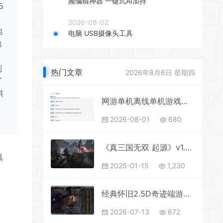
频编辑神器 一键式AI加持
5
，
2026-08-02
地
电脑 USB摄像头工具
地
制
热门文章
2026年8月6日 星期四
了
供
网游单机离线单机游戏合集2.6T 解压即玩 网盘下载 一键端免安装免配置
合
2026-08-01
680
《真三国无双 起源》v1.0.0中文版
具
2025-01-15
1,230
经典怀旧2.5D奇迹端游【远古奇迹S6魔改版】2025整理Win一键即玩服务端+网页注册+GM工具+PC客户端+教程【站长亲测】
2026-07-13
672