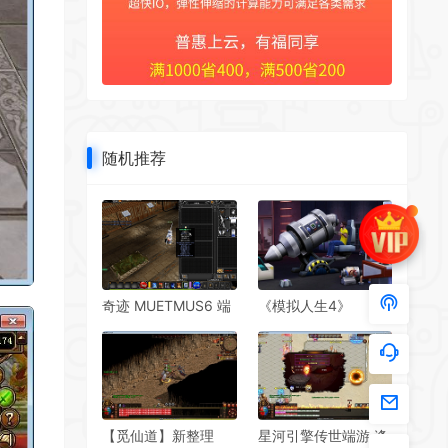
随机推荐
奇迹 MUETMUS6 端
《模拟人生4》
Main5.2 高清高刷
v1.112.481.1030豪华
FPS120 一键端
版
V1.0.9 全 BUG 修复
【觅仙道】新整理
星河引擎传世端游 逢