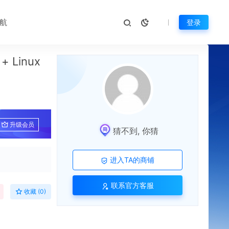
航
登录
Linux
升级会员
猜不到, 你猜
进入TA的商铺
联系官方客服
收藏 (0)