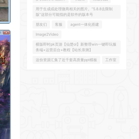
用于生成或处理微商相关的图片。“5.8.8去限制
版”这部分可能指的是软件的版本号
朋友们
客服
agent一体化搭建
Image2Video
横版即时pk页游【仙楚ol】新整理win一键即玩服
务端+运营后台+教程【站长亲测】
这份资源汇集了近千套高质量ppt模板
工作室