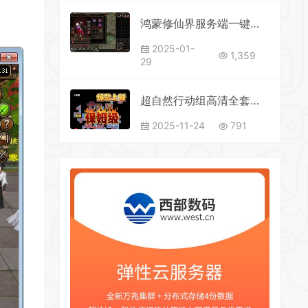
鸿蒙修仙界服务端一键即玩配套齐全带教程
2025-01-
1,359
29
超自然行动组高清全套小抄全新含宝藏房持续更新简单易操作
2025-11-24
791