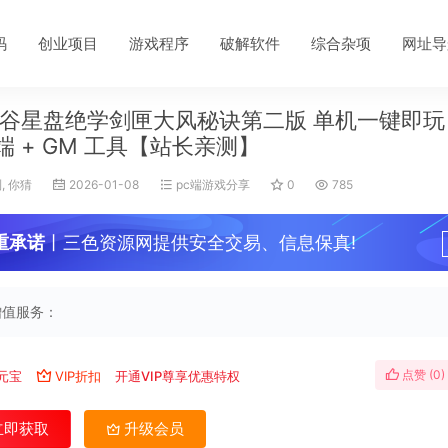
码
创业项目
游戏程序
破解软件
综合杂项
网址导
谷星盘绝学剑匣大风秘诀第二版 单机一键即玩 + 
端 + GM 工具【站长亲测】
, 你猜
2026-01-08
pc端游戏分享
0
785
重承诺
丨三色资源网提供安全交易、信息保真!
增值服务：
点赞 (
0
)
元宝
VIP折扣
开通VIP尊享优惠特权
立即获取
升级会员