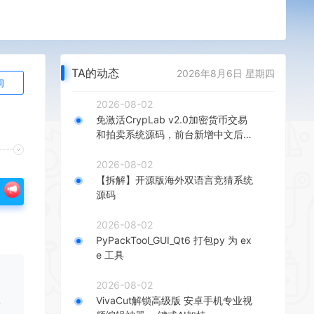
TA的动态
2026年8月6日 星期四
询
2026-08-02
免激活CrypLab v2.0加密货币交易
和拍卖系统源码，前台新增中文后台
全部汉化
2026-08-02
【拆解】开源版海外双语言竞猜系统
源码
2026-08-02
PyPackTool_GUI_Qt6 打包py 为 ex
e 工具
2026-08-02
VivaCut解锁高级版 安卓手机专业视
章