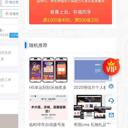
随机推荐
H5幸运刮刮乐抽奖多
2025明信片个人极简
级分佣系统源码
风动态源码
临时停车自动拨号发
帝国cms 礼物礼品淘