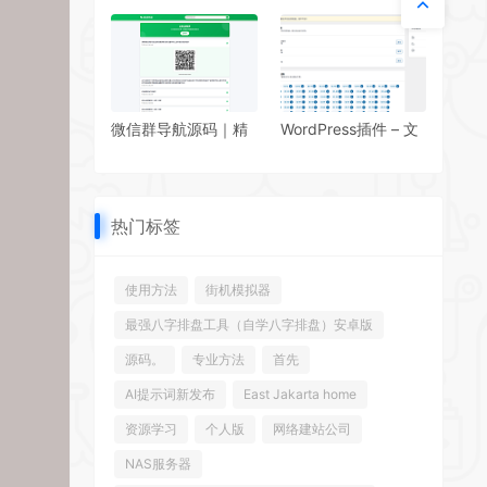
短信源码-时隔五年再
宝客wap+pc双端自
次更新
适应模板
微信群导航源码｜精
WordPress插件 – 文
准获客神器
章ID扫描与数据库优
化插件
热门标签
使用方法
街机模拟器
最强八字排盘工具（自学八字排盘）安卓版
源码。
专业方法
首先
AI提示词新发布
East Jakarta home
资源学习
个人版
网络建站公司
NAS服务器