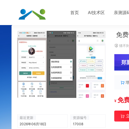
首页
AI技术区
亲测源
免费
猜不到
郑
免
¥
最近更新
资源编号
2026年06月18日
17008