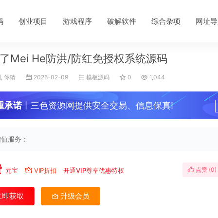
码
创业项目
游戏程序
破解软件
综合杂项
网址导
了Mei He防洪/防红免授权系统源码
, 你猜
2026-02-09
模板源码
0
1,044
重承诺
丨三色资源网提供安全交易、信息保真!
增值服务：
费
点赞 (
0
)
元宝
VIP折扣
开通VIP尊享优惠特权
立即获取
升级会员