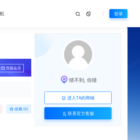
航
登录
升级会员
猜不到, 你猜
进入TA的商铺
收藏 (0)
联系官方客服