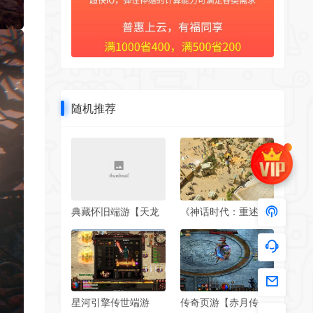
随机推荐
典藏怀旧端游【天龙
《神话时代：重述
八部之恶人谷冰雪世
版》中文版
界武道三】2025整理
单机一键即玩镜像端
+Linux本地学习手工
端+GM工具【站长亲
测】
星河引擎传世端游
传奇页游【赤月传