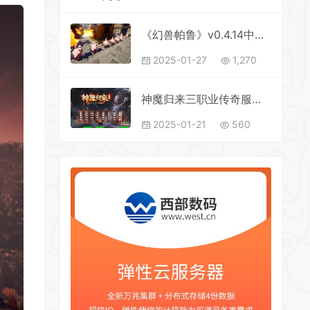
《幻兽帕鲁》v0.4.14中文版
2025-01-27
1,270
神魔归来三职业传奇服务端_清源镇_中州宝塔_凤灵密道_蛇妖谷【GEE引擎】
2025-01-21
560