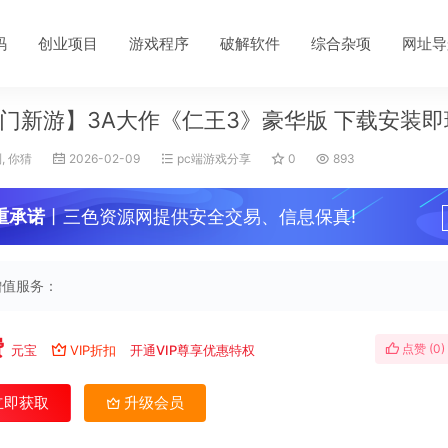
码
创业项目
游戏程序
破解软件
综合杂项
网址导
门新游】3A大作《仁王3》豪华版 下载安装即
, 你猜
2026-02-09
pc端游戏分享
0
893
重承诺
丨三色资源网提供安全交易、信息保真!
增值服务：
费
点赞 (
0
)
元宝
VIP折扣
开通VIP尊享优惠特权
立即获取
升级会员