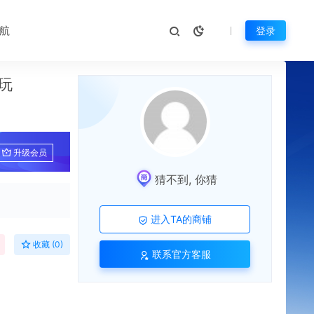
航
登录
玩
升级会员
猜不到, 你猜
进入TA的商铺
收藏 (0)
联系官方客服