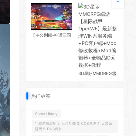
【悍刀行双职业】最
说】2025总结版VM
新整理Win系服务端
一键即玩服务端+视
+彩虹登陆器+客户端
频教程
+教程
【主公别闹-神话三国
代金劵内购跨服版】
2025最新整理单机一
键即玩镜像端+Linux
手工服务端+GM运营
后台+CDK后台+教程
【站长亲测】
3D星际MMORPG端
游【星际战甲
OpenWF】最新整理
WIN系服务端+PC客
热门标签
户端+Mod修改教程
+Mod编辑器+全物品
ID元数据+教程
Game Library
1. 域名防滥用 2. 后台功能 3. COS系统 4. 无加密
源码 5. DNS保护