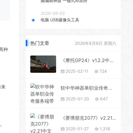
频编辑神器 一键式AI加持
2026-08-02
电脑 USB摄像头工具
热门文章
2026年8月8日 星期六
两种
《摩托GP24》v1.2.2中文版
2025-02-11
724
你来
软中华神器单职业传奇服务端带假人_紫阳岛_月河渊_天界之城【GOM引擎】
2025-01-20
647
《赛博朋克2077》v2.21中文版
。
2025-01-27
1,318