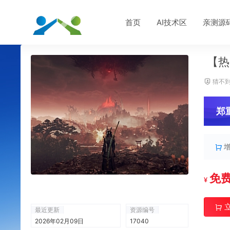
首页
AI技术区
亲测源
【热
猜不到
郑
免
¥
最近更新
资源编号
2026年02月09日
17040