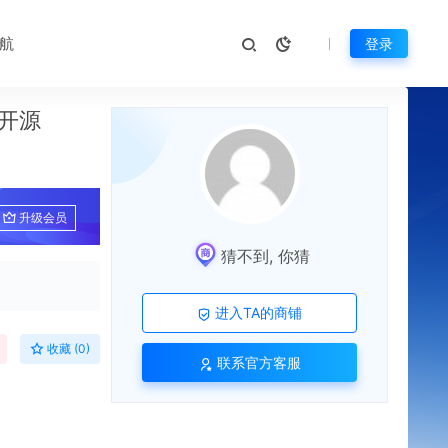
航
登录
开源
升级会员
猜不到, 你猜
进入TA的商铺
收藏 (0)
联系官方客服