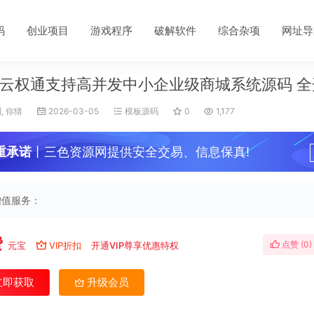
码
创业项目
游戏程序
破解软件
综合杂项
网址导
云权通支持高并发中小企业级商城系统源码 全
, 你猜
2026-03-05
模板源码
0
1,177
重承诺
丨三色资源网提供安全交易、信息保真!
增值服务：
费
点赞 (
0
)
元宝
VIP折扣
开通VIP尊享优惠特权
立即获取
升级会员