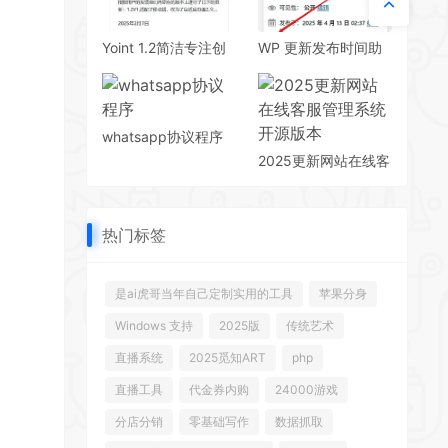
营收增长
Yoint 1.2简洁专注创
WP 更新发布时间助
造自适应博客系统
手插件：一键设置轻
松掌控文章发布时效
whatsapp协议程序
2025更新网站在线客
服管理系统开源版本
热门标签
是ai虎哥当年自己定制实用的工具
苹果分身
Windows 支持
2025版
传统艺术
直播系统
2025觅知ART
php
直播工具
代金券内购
24000游戏
分店分销
零基础写作
数据抓取