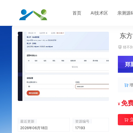
首页
AI技术区
亲测源
东方
猜不到
郑
免
¥
最近更新
资源编号
2026年06月18日
17193