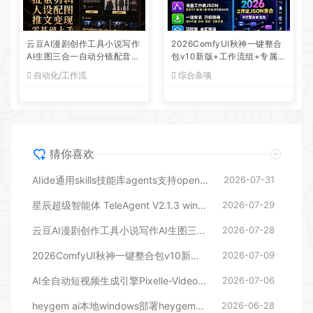
云豆AI漫剧创作工具小说写作
2026ComfyUI秋神一键整合
AI生图三合一自动分镜配音副
包v10新版+工作流组+专属提
业软件
示词+全套资源包
自动化/工作流
综合杂项
猜你喜欢
AIide通用skills技能库agents支持openclaw龙虾Hermes主流工具安装简单
2026-07-31
星辰超级智能体 TeleAgent V2.1.3 win+mac
2026-07-29
云豆AI漫剧创作工具小说写作AI生图三合一自动分镜配音副业软件
2026-07-28
2026ComfyUI秋神一键整合包v10新版+工作流组+专属提示词+全套资源包
2026-07-09
AI全自动短视频生成引擎Pixelle-Video工具资料包
2026-07-06
heygem ai本地windows部署heygem数字人一键运行版小白开箱即用版
2026-06-28