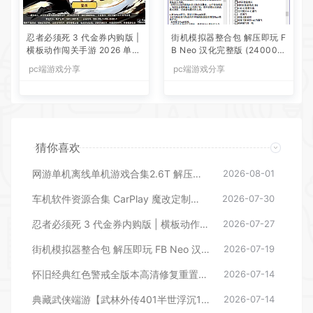
忍者必须死 3 代金券内购版 |
街机模拟器整合包 解压即玩 F
横板动作闯关手游 2026 单机
B Neo 汉化完整版 (24000
一键镜像端 Linux 服务端带 C
+游戏)支持手柄摇杆多人游戏
pc端游戏分享
pc端游戏分享
DK 后台
猜你喜欢
网游单机离线单机游戏合集2.6T 解压即玩 网盘下载 一键端免安装免配置
2026-08-01
车机软件资源合集 CarPlay 魔改定制地图 启动器 常用软件工具合集等等
2026-07-30
忍者必须死 3 代金券内购版 | 横板动作闯关手游 2026 单机一键镜像端 Linux 服务端带 CDK 后台
2026-07-27
街机模拟器整合包 解压即玩 FB Neo 汉化完整版 (24000+游戏)支持手柄摇杆多人游戏
2026-07-19
怀旧经典红色警戒全版本高清修复重置版单机联机地图mod修改器全集合
2026-07-14
典藏武侠端游【武林外传401半世浮沉100级小天位版】2025最新整理单机一键即玩镜像端+Linux手工服务端+网页注册+GM工具+PC客户端+详细搭建教程【站长亲测】
2026-07-14