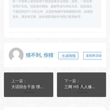
持！不得将上述内容用于商业或者非法用途，否则，一切后果
请用户自负。信息来自网络，版权争议与本站无关。您必须在
下载后的24个小时之内，从您的电脑中彻底删除内容。如果您
喜欢，请支持正版。如有侵权请邮件与我们联系处理。
猜不到, 你猜
生成海报
复制本文链接
上一篇：
下一篇：
大话回合手游 缥缈西游之神族修复版 | 2026最新 | 一键镜像端+Linux手工端+加解密工具+CDK授权后台+教程【站长亲测】
三网 H5 凡人修仙传 2 一键端｜WIN 服务端 + 全套源码 + 数据库 + 运营后台 + 架设教程