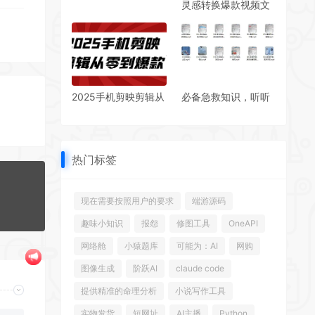
灵感转换爆款视频文
效素材有这些就够
章之零基础网文写作
了！
指南
2025手机剪映剪辑从
必备急救知识，听听
零到爆款
真正的专业方法！上
海交通大学:急救知识
(全20讲)
热门标签
现在需要按照用户的要求
端游源码
趣味小知识
报怨
修图工具
OneAPI
网络舱
小猿题库
可能为：AI
网购
图像生成
阶跃AI
claude code
提供精准的命理分析
小说写作工具
实物发货
短网址
AI主播
Python