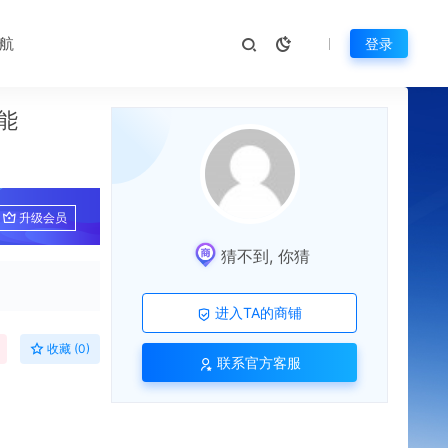
航
登录
能
升级会员
猜不到, 你猜
进入TA的商铺
收藏 (0)
联系官方客服