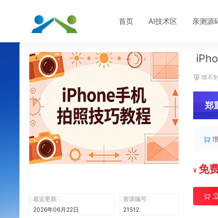
首页
AI技术区
亲测源
iP
猜不到
郑
免
¥
最近更新
资源编号
2026年06月22日
21512