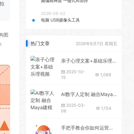
频编辑神器 一键式AI加持
拍
2026-08-02
电脑 USB摄像头工具
构图
热门文章
2026年8月7日 星期五
作
亲子心理文案+基础乐理视频+学唱歌零基础+木雕教程视频+裁缝视频+儿童看图写话
2025-10-
1,069
15
AI数字人定制 融合Maya建模与UE5技术 实时语音交互 打造个性化虚拟角色
2025-03-
1,154
06
手把手教会你如何运营一个店铺：从零到盈利，玩转小红书电商