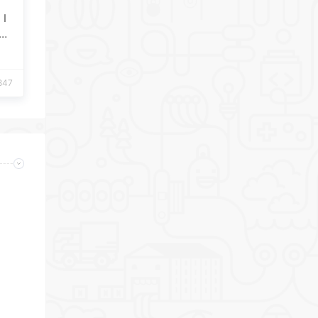
I
oo
847