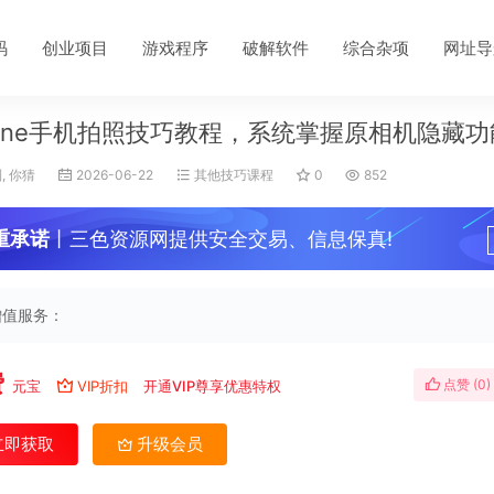
码
创业项目
游戏程序
破解软件
综合杂项
网址导
hone手机拍照技巧教程，系统掌握原相机隐藏功
, 你猜
2026-06-22
其他技巧课程
0
852
重承诺
丨三色资源网提供安全交易、信息保真!
增值服务：
费
点赞 (
0
)
元宝
VIP折扣
开通VIP尊享优惠特权
立即获取
升级会员