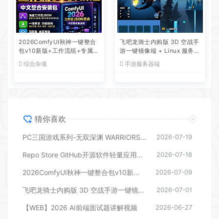
2026ComfyUI秋神一键整合
飞吧龙骑士内购版 3D 空战手
包v10新版+工作流组+专属提
游一键镜像端 + Linux 服务端
示词+全套资源包
+ CDK 后台教程
综合杂项
手游服务器端
猜你喜欢
PC三国游戏系列-无双深渊 WARRIORS Abyss 全DLC TENOKE文版 免安装免费网盘下载
2026-07-19
Repo Store GitHub开源软件轻量应用商店 免费无广告
2026-07-18
2026ComfyUI秋神一键整合包v10新版+工作流组+专属提示词+全套资源包
2026-07-09
飞吧龙骑士内购版 3D 空战手游一键镜像端 + Linux 服务端 + CDK 后台教程
2026-07-01
【WEB】2026 AI前端面试题讲解视频
2026-06-27