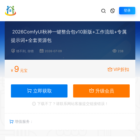
登录
2026ComfyUI秋神一键整合包v10新版+工作流组+专属
提示词+全套资源包
猜不到, 你猜
2026-07-09
238
9
VIP折扣
¥
元宝
立即获取
升级会员
下载不了？请联系网站客服提交链接错误！
增值服务：