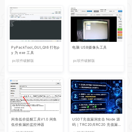
PyPackTool_GUI_Qt6 打包p
电脑 USB摄像头工具
y 为 exe 工具
pc软件破解版
pc软件破解版
闲鱼低价提醒工具V1.0 闲鱼
USDT充值漏洞攻击 Node 源
低价捡漏的监控神器
码｜TRC20/ERC20 充值漏
洞利用脚本全套源码