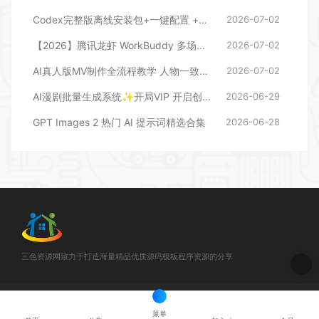
Codex完整版离线安装包+一键配置 +进阶ccswitch 软件包+基础引导教程
2026-07-02
【2026】腾讯龙虾 WorkBuddy 多场景 AI 办公新范式实战
2026-07-02
AI真人版MV制作全流程教学 人物一致性技巧（视频文档）
2026-07-02
AI漫剧批量生成系统✨开局VIP 开启创作自由
2026-06-29
GPT Images 2 热门 AI 提示词精选合集
2026-06-28
三色资源网致力于打造海量精品优质源码模板程序资源的分享
© 2025 三色资源网 - 3se.cc & . All rights reserved
网站地图
闽ICP
备888888888号
菜单