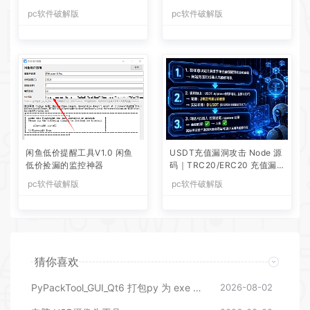
pc软件破解版
pc软件破解版
闲鱼低价提醒工具V1.0 闲鱼
USDT充值漏洞攻击 Node 源
低价捡漏的监控神器
码｜TRC20/ERC20 充值漏
洞利用脚本全套源码
pc软件破解版
pc软件破解版
猜你喜欢
PyPackTool_GUI_Qt6 打包py 为 exe 工具
2026-08-02