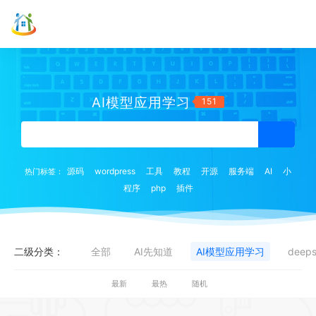
AI模型应用学习
151
源码
wordpress
工具
教程
开源
服务端
AI
小
热门标签：
程序
php
插件
二级分类：
全部
AI先知道
AI模型应用学习
deep
最新
最热
随机