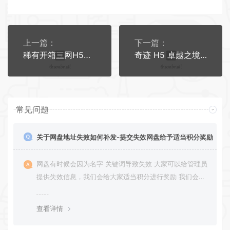
上一篇：
下一篇：
稀有开箱三网H5游戏【江湖大侠H5代金券内购版】新整理Ubuntu手工服务端+全套前后端源码+GM邮件后台+简易安卓客户端+详细搭建教程+视频教程
奇迹 H5 卓越之境超变平台币内购版，Linux 手工服务端搭配多区跨服，含 GM 平台币授权后台与教程
常见问题
关于网盘地址失效如何补发-提交失效网盘给予适当积分奖励
网盘有时候会因为名字 关键词导致失效 大家可以给管理员
提供失效信息，我们会给大家适当积分进行奖励 我们会第
一时间进行补充修正 感谢大家的配合 让我们共同努力 打
造良好的资源分享平台
查看详情